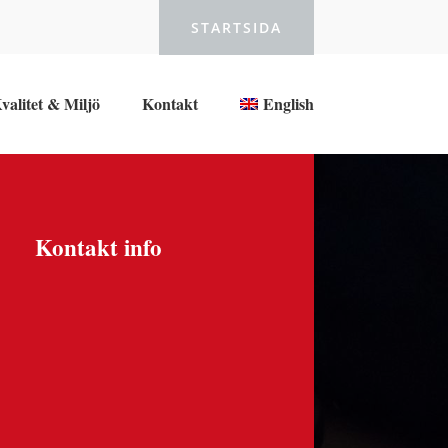
STARTSIDA
valitet & Miljö
Kontakt
English
Kontakt info
Adress

Esabvägen
695 30 Laxå
Telefon

+46(0)584773480