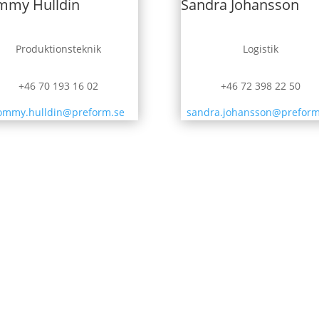
mmy Hulldin
Sandra Johansson
Produktionsteknik
Logistik
+46 70 193 16 02
+46 72 398 22 50
ommy.hulldin@preform.se
sandra.johansson@preform