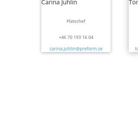
Carina Juhlin
To
Platschef
+46 70 193 16 04
carina.juhlin@preform.se
t