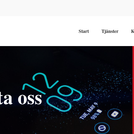
Start
Tjänster
K
a oss