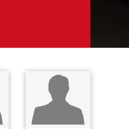
Kontaktpersoner

Klicka här